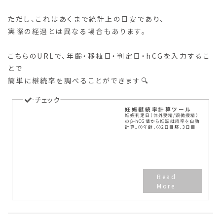
ただし、これはあくまで統計上の目安であり、
実際の経過とは異なる場合もあります。
こちらのURLで、年齢・移植日・判定日・hCGを入力するこ
とで
簡単に継続率を調べることができます🔍
妊娠継続率計算ツール
妊娠判定日（体外受精/顕微授精）
のβ-hCG値から妊娠継続率を自動
計算。①年齢、②2日目胚、3日目
胚、胚盤胞、③移植日と判定日、
④HCG値から計算できます。判定日
の「ズレ」にも対応。