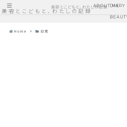
ABOUT ME
DIARY
美容とこどもと、わたしの記録
美容とこどもと、わたしの記録
メニュー
BEAUT
Home
日常