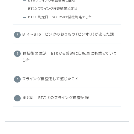
BT10 フライング検査結果と症状
BT11 判定日｜hCG250で陽性判定でした
BT4〜BT6｜ピンクのおりもの（ピンオリ）があった話
移植後の生活｜BT0から普通に自転車にも乗っていま
した
フライング検査をして感じたこと
まとめ｜BTごとのフライング検査記録