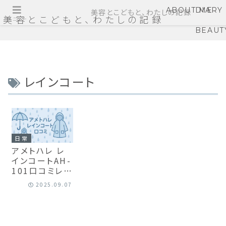
ABOUT ME
DIARY
美容とこどもと、わたしの記録
美容とこどもと、わたしの記録
メニュー
BEAUT
レインコート
日常
アメトハレ レ
インコートAH-
101口コミレビ
ュー｜自転車
2025.09.07
通勤ママが8ヶ
月使った感想