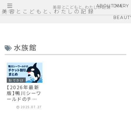
ABOUT ME
DIARY
美容とこどもと、わたしの記録
美容とこどもと、わたしの記録
メニュー
BEAUT
水族館
おでかけ
【2026年最新
版】鴨川シーワ
ールドのチケッ
ト割引・料金徹
2025.07.27
底解説！最安で
入園する方法
と期間限定キ
ャンペーン