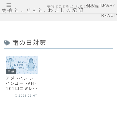
ABOUT ME
DIARY
美容とこどもと、わたしの記録
美容とこどもと、わたしの記録
メニュー
BEAUT
雨の日対策
日常
アメトハレ レ
インコートAH-
101口コミレビ
ュー｜自転車
2025.09.07
通勤ママが8ヶ
月使った感想